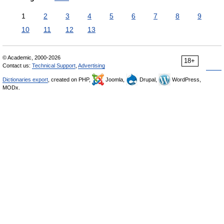
1
2
3
4
5
6
7
8
9
10
11
12
13
© Academic, 2000-2026
18+
Contact us:
Technical Support
,
Advertising
Dictionaries export
, created on PHP,
Joomla,
Drupal,
WordPress,
MODx.