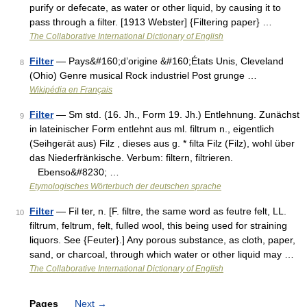
purify or defecate, as water or other liquid, by causing it to
pass through a filter. [1913 Webster] {Filtering paper} …
The Collaborative International Dictionary of English
Filter
— Pays&#160;d’origine &#160;États Unis, Cleveland
8
(Ohio) Genre musical Rock industriel Post grunge …
Wikipédia en Français
Filter
— Sm std. (16. Jh., Form 19. Jh.) Entlehnung. Zunächst
9
in lateinischer Form entlehnt aus ml. filtrum n., eigentlich
(Seihgerät aus) Filz , dieses aus g. * filta Filz (Filz), wohl über
das Niederfränkische. Verbum: filtern, filtrieren.
Ebenso&#8230; …
Etymologisches Wörterbuch der deutschen sprache
Filter
— Fil ter, n. [F. filtre, the same word as feutre felt, LL.
10
filtrum, feltrum, felt, fulled wool, this being used for straining
liquors. See {Feuter}.] Any porous substance, as cloth, paper,
sand, or charcoal, through which water or other liquid may …
The Collaborative International Dictionary of English
Pages
Next
→