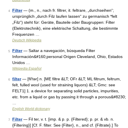
Википедия
Filter
— (m., n., nach fr. filtrer, it. feltrare, „durchseihen“;
4
ursprünglich „durch Filz laufen lassen“ zu germanisch *felt
„Filz“) steht für: Geräte, Bauteile oder Baugruppen: Filter
(Elektrotechnik), eine elektrische Schaltung, die bestimmte
Frequenzen …
Deutsch Wikipedia
Filter
— Saltar a navegación, búsqueda Filter
5
Información&#160;personal Origen Cleveland, Ohio, Estados
Unidos …
Wikipedia Español
filter
— [fil′tər] n. [ME filtre &LT; OFr &LT; ML filtrum, feltrum,
6
felt, fulled wool (used for straining liquors) &LT; Gmc: see
FELT1] 1. a device for separating solid particles, impurities,
etc. from a liquid or gas by passing it through a porous&#8230;
…
English World dictionary
Filter
— Fil ter, v. t. [imp. & p. p. {Filtered}; p. pr. & vb. n.
7
{Filtering}] [Cf. F. filter. See {Filter}, n., and cf. {Filtrate}.] To