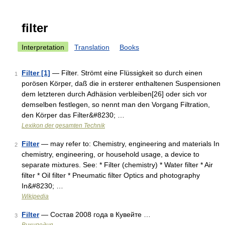
filter
Interpretation
Translation
Books
Filter [1]
— Filter. Strömt eine Flüssigkeit so durch einen
1
porösen Körper, daß die in ersterer enthaltenen Suspensionen
dem letzteren durch Adhäsion verbleiben[26] oder sich vor
demselben festlegen, so nennt man den Vorgang Filtration,
den Körper das Filter&#8230; …
Lexikon der gesamten Technik
Filter
— may refer to: Chemistry, engineering and materials In
2
chemistry, engineering, or household usage, a device to
separate mixtures. See: * Filter (chemistry) * Water filter * Air
filter * Oil filter * Pneumatic filter Optics and photography
In&#8230; …
Wikipedia
Filter
— Состав 2008 года в Кувейте …
3